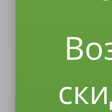
Во
ски