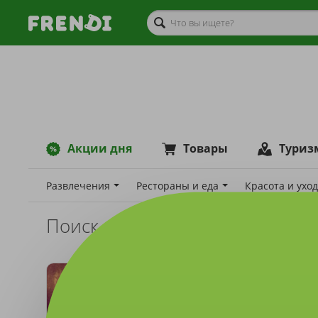
Акции дня
Товары
Туриз
Развлечения
Рестораны и еда
Красота и уход
Поиск по тегу:
Караоке
8