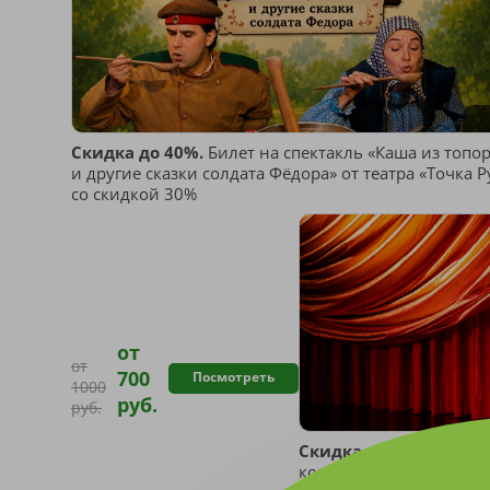
Скидка до 40%.
Билет на спектакль «Каша из топо
и другие сказки солдата Фёдора» от театра «Точка Р
со скидкой 30%
от
от
700
Посмотреть
1000
руб.
руб.
Скидка до 25%.
Билет 
комедии о главном» в 