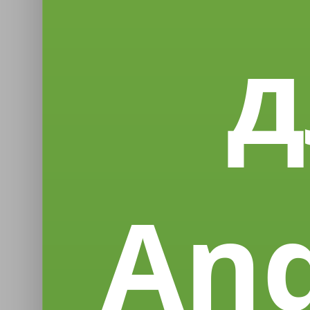
д
And