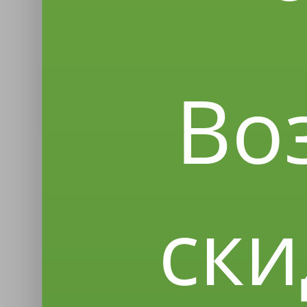
Во
ски