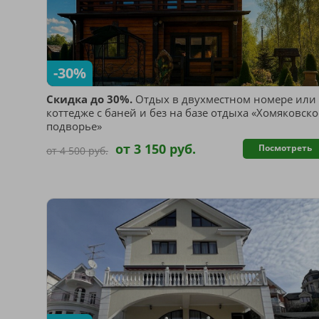
-30%
Скидка до 30%.
Отдых в двухместном номере или
коттедже с баней и без на базе отдыха «Хомяковско
подворье»
от 3 150 руб.
Посмотреть
от 4 500 руб.