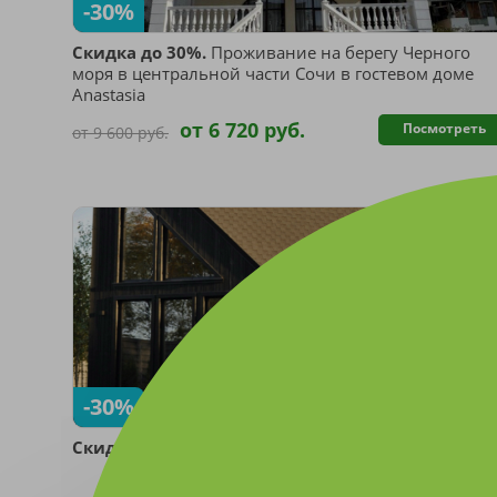
-30%
Скидка до 30%.
Проживание на берегу Черного
моря в центральной части Сочи в гостевом доме
Anastasia
от 6 720 руб.
Посмотреть
от 9 600 руб.
-30%
Скидка до 30%.
Аренда домика в Aframe Chill