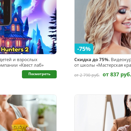
-75%
детей и взрослых
Скидка до 75%.
Видеокур
омпании «Квест лаб»
от школы «Мастерская кра
от 837 руб
Посмотреть
от 2 790 руб.