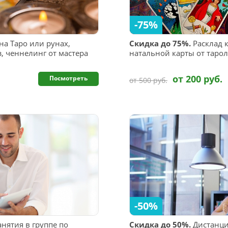
-75%
на Таро или рунах,
Скидка до 75%.
Расклад к
, ченнелинг от мастера
натальной карты от таро
от 200 руб.
Посмотреть
от 500 руб.
-50%
нятия в группе по
Скидка до 50%.
Дистанци