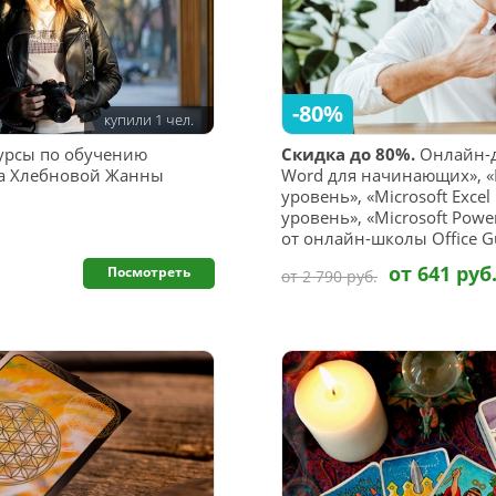
-80%
купили 1 чел.
рсы по обучению
Скидка до 80%.
Онлайн-до
та Хлебновой Жанны
Word для начинающих», «M
уровень», «Microsoft Exc
уровень», «Microsoft Powe
от онлайн-школы Office G
от 641 руб
Посмотреть
от 2 790 руб.