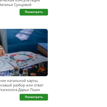
ические консультации
 Натальи Сунцовой
Посмотреть
ние натальной карты,
нсовый разбор или ответ
опсихолога Дарьи Пшик
Посмотреть