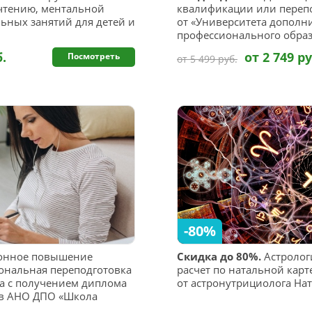
чтению, ментальной
квалификации или переп
ьных занятий для детей и
от «Университета дополн
профессионального обра
б.
от 2 749 ру
Посмотреть
от 5 499 руб.
-80%
онное повышение
Скидка до 80%.
Астролог
ональная переподготовка
расчет по натальной карте
ва с получением диплома
от астронутрициолога На
 в АНО ДПО «Школа