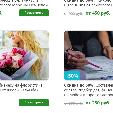
ческие онлайн- или
Скидка до 50%.
Психолог
холога Марины Немцевой
и тренинги от психолога
б.
от 450 руб.
Посмотреть
от 900 руб.
-50%
бизнесу на флористике,
Скидка до 50%.
Составле
ы от школы «Клумба»
соляра, подбор дат, фина
на любой вопрос от астр
от 250 руб.
Посмотреть
от 500 руб.