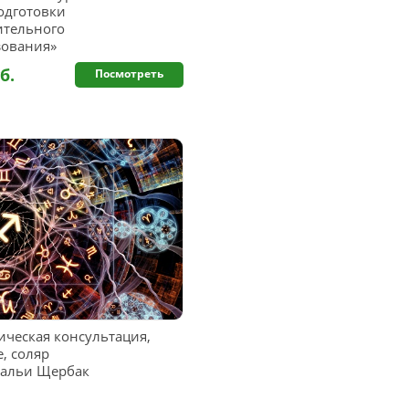
одготовки
ительного
зования»
б.
Посмотреть
ическая консультация,
, соляр
тальи Щербак