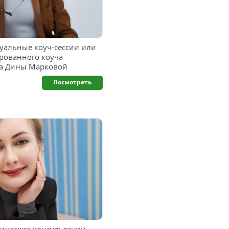
альные коуч-сессии или
рованного коуча
га Дины Марковой
.
Посмотреть