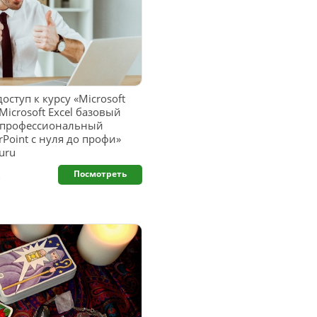
ступ к курсу «Microsoft
icrosoft Excel базовый
el профессиональный
rPoint с нуля до профи»
uru
.
Посмотреть