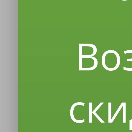
Во
ски