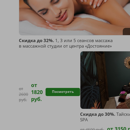
Скидка до 32%.
1, 3 или 5 сеансов массажа
в массажной студии от центра «Достояние»
от
от
1820
Посмотреть
2600
руб.
руб.
Скидка до 30%.
Тайски
SPA
от 3150 
от 4500 руб.