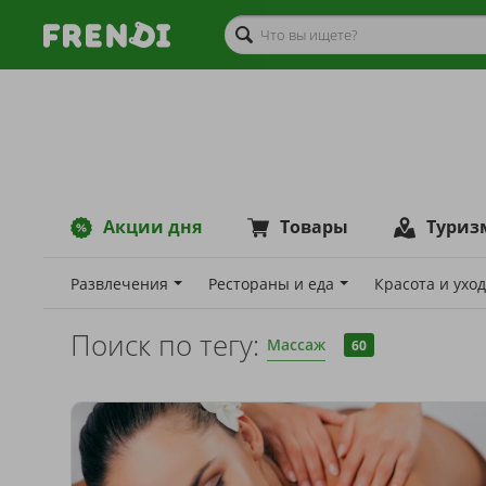
Акции дня
Товары
Туриз
Развлечения
Рестораны и еда
Красота и уход
Поиск по тегу:
Массаж
60