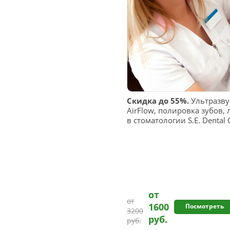
Скидка до 55%.
Ультразвук
AirFlow, полировка зубов,
в стоматологии S.E. Dental C
от
от
1600
Посмотреть
3200
руб.
руб.