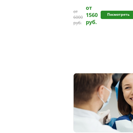
от
от
1560
Посмотреть
6000
руб.
руб.