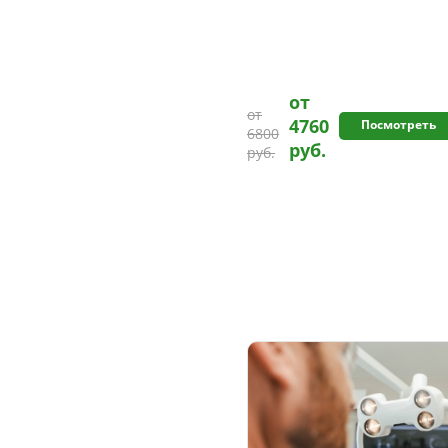
от
от
4760
Посмотреть
6800
руб.
руб.