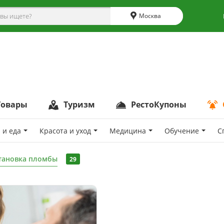
Москва
Товары
Туризм
РестоКупоны
 и еда
Красота и уход
Медицина
Обучение
С
тановка пломбы
29