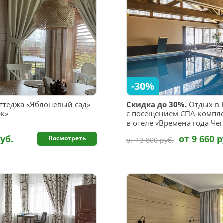
-30%
ттеджа «Яблоневый сад»
Скидка до 30%.
Отдых в 
рк»
с посещением СПА-компле
в отеле «Времена года Чег
руб.
от 9 660 р
Посмотреть
от 13 800 руб.