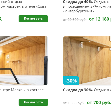
еский отдых
Скидка до 40%.
Отдых c 
ом настоек в отеле «Сова
и посещением SPA-компле
«Ингербургский»
б.
от 12 180 
Посмотреть
от 20 300 руб.
-30%
ентре Москвы в хостеле
Скидка до 30%.
Отдых в «
от 700 руб
Посмотреть
от 1 000 руб.