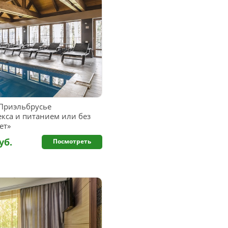
Приэльбрусье
кса и питанием или без
ет»
уб.
Посмотреть