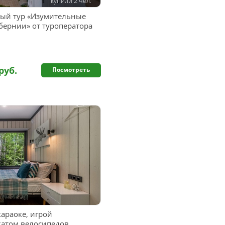
купили 2 чел.
ый тур «Изумительные
бернии» от туроператора
руб.
Посмотреть
араоке, игрой
катом велосипедов