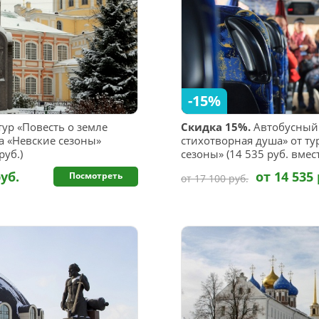
-15%
ур «Повесть о земле
Скидка 15%.
Автобусный 
а «Невские сезоны»
стихотворная душа» от ту
руб.)
сезоны» (14 535 руб. вмест
руб.
от 14 535 
Посмотреть
от 17 100 руб.