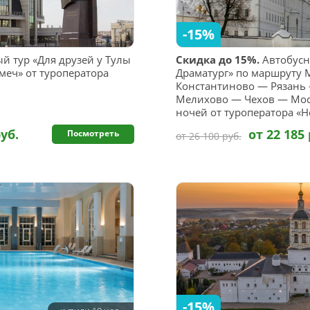
-15%
й тур «Для друзей у Тулы
Скидка до 15%.
Автобусны
 меч» от туроператора
Драматург» по маршруту 
Константиново — Рязань 
Мелихово — Чехов — Моск
ночей от туроператора «Н
руб.
от 22 185 
Посмотреть
от 26 100 руб.
-15%