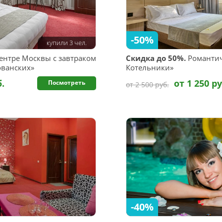
-50%
купили 3 чел.
ентре Москвы с завтраком
Скидка до 50%.
Романтич
ованских»
Котельники»
б.
от 1 250 ру
Посмотреть
от 2 500 руб.
-40%