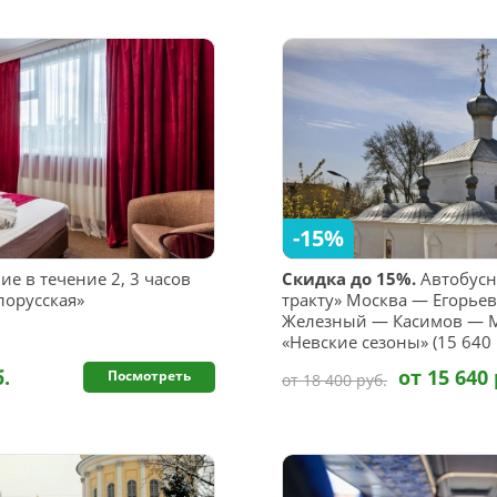
-15%
е в течение 2, 3 часов
Скидка до 15%.
Автобусн
лорусская»
тракту» Москва — Егорьев
Железный — Касимов — М
«Невские сезоны» (15 640 
б.
от 15 640 
Посмотреть
от 18 400 руб.