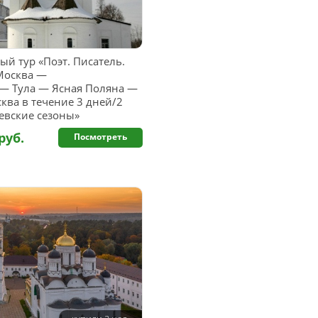
й тур «Поэт. Писатель.
Москва —
— Тула — Ясная Поляна —
ва в течение 3 дней/2
евские сезоны»
руб.
Посмотреть