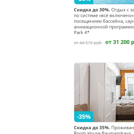
Скидка до 30%.
Отдых с за
по системе «всё включено»
посещением бассейна, сау
анимационной программой в
Park 4*
от 31 200 
от 44 572 руб.
-35%
Скидка до 35%.
Проживание
Room House Baumanskaya