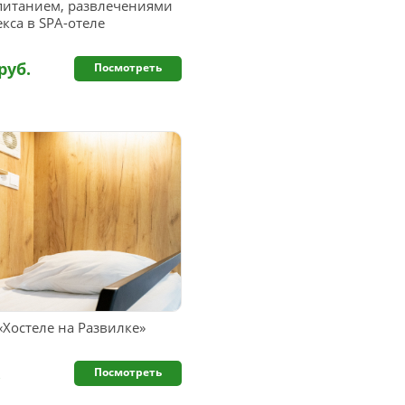
питанием, развлечениями
кса в SPA-отеле
руб.
Посмотреть
Хостеле на Развилке»
.
Посмотреть