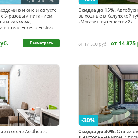
купили 10 чел.
ездами в июне и августе
Скидка до 15%.
Автобусн
 с 3-разовым питанием,
выходные в Калужской гу
ны и хаммама,
«Магазин путешествий»
 отеле Foresta Festival
руб.
от 14 875 
Посмотреть
от 17 500 руб.
-30%
 в отеле Aesthetics
Скидка до 30%.
Отдых с к
в настольные игры и про