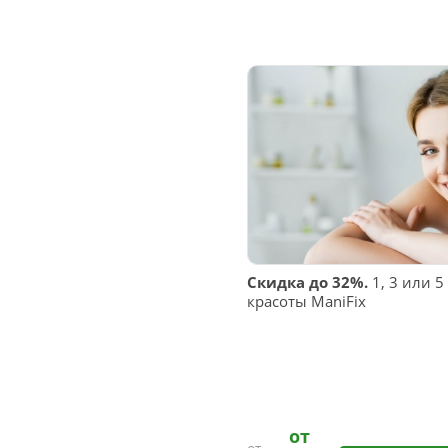
Скидка до 32%.
1, 3 или 5
красоты ManiFix
от