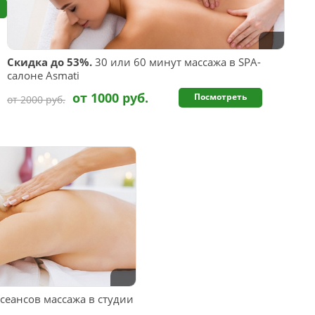
Скидка до 53%.
30 или 60 минут массажа в SPA-
салоне Asmati
от 1000 руб.
Посмотреть
от 2000 руб.
 сеансов массажа в студии