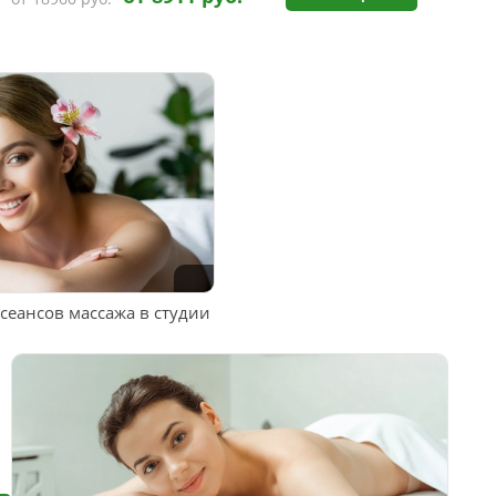
 сеансов массажа в студии