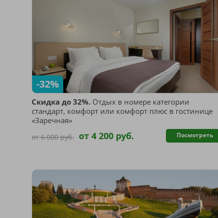
-32%
Скидка до 32%.
Отдых в номере категории
стандарт, комфорт или комфорт плюс в гостинице
«Заречная»
от 4 200 руб.
Посмотреть
от 6 000 руб.