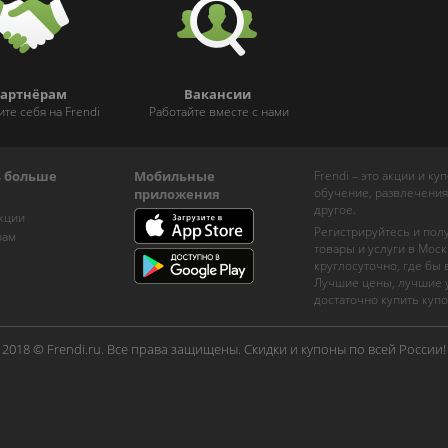
артнёрам
Вакансии
ите себя на Frendi
Работайте вместе с нами
ь больше
Мобильные
Frendi – это акции и к
обучение, развлечения
приложения
другое.
кции
Регистрируйтесь и пол
рам
товары и услуги в Моск
круглосуточно, где бы
Лучшие цены, лучшие у
достаточно купить купо
2018 © Frendi.ru. Все права защищены. Скидки и купоны по всей России!