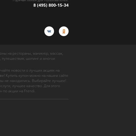
8 (495) 800-15-34
упоны на рестораны, маникюр, массаж,
, путешествия, шопинг и многое
учайте новости о лучших акциях на
ве! Купить купон можно на нашем сайте
 вы не находились. Выбирайте лучшее!
слуги, лучшее качество. Для этого
н по акции на Frendi.