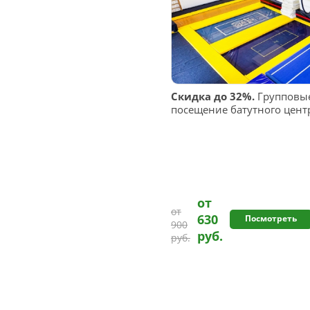
Скидка до 32%.
Групповые
посещение батутного цент
от
от
630
Посмотреть
900
руб.
руб.