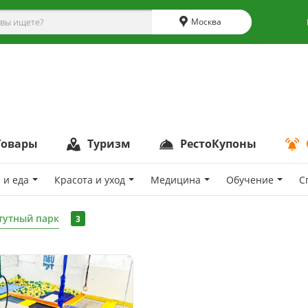
Москва
Товары
Туризм
РестоКупоны
 и еда
Красота и уход
Медицина
Обучение
С
тутный парк
3