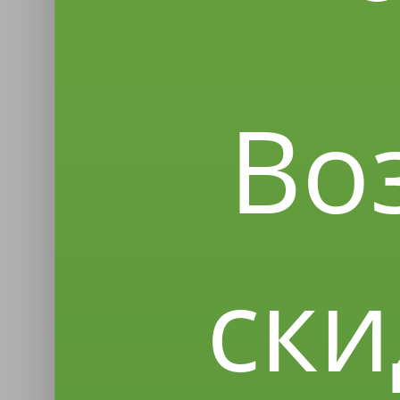
Во
ски