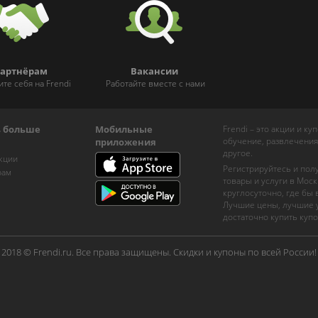
артнёрам
Вакансии
ите себя на Frendi
Работайте вместе с нами
ь больше
Мобильные
Frendi – это акции и к
обучение, развлечения
приложения
другое.
кции
Регистрируйтесь и пол
рам
товары и услуги в Моск
круглосуточно, где бы
Лучшие цены, лучшие у
достаточно купить купо
2018 © Frendi.ru. Все права защищены. Скидки и купоны по всей России!