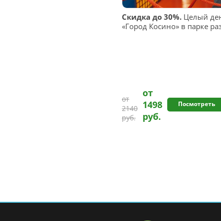
Скидка до 30%.
Целый ден
«Город Косино» в парке раз
от
от
1498
Посмотреть
2140
руб.
руб.