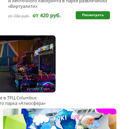
и ленточного лабиринта в парке развлечений
«Виртуалити»
от 420 руб.
Посмотреть
от 700 руб.
купили 1 чел.
 в ТРЦ Columbus
го парка «Атмосфера»