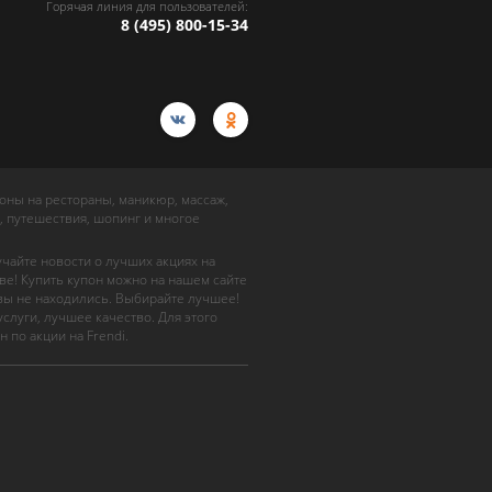
Горячая линия для пользователей:
8 (495) 800-15-34
упоны на рестораны, маникюр, массаж,
, путешествия, шопинг и многое
учайте новости о лучших акциях на
ве! Купить купон можно на нашем сайте
 вы не находились. Выбирайте лучшее!
слуги, лучшее качество. Для этого
н по акции на Frendi.