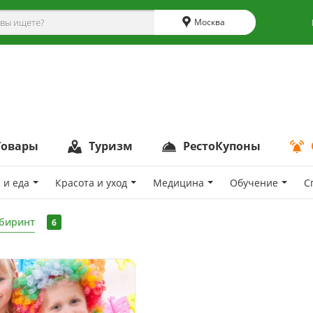
Москва
Товары
Туризм
РестоКупоны
 и еда
Красота и уход
Медицина
Обучение
С
биринт
6