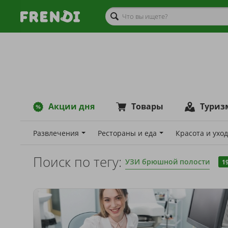
Акции дня
Товары
Туриз
Развлечения
Рестораны и еда
Красота и уход
Поиск по тегу:
УЗИ брюшной полости
1