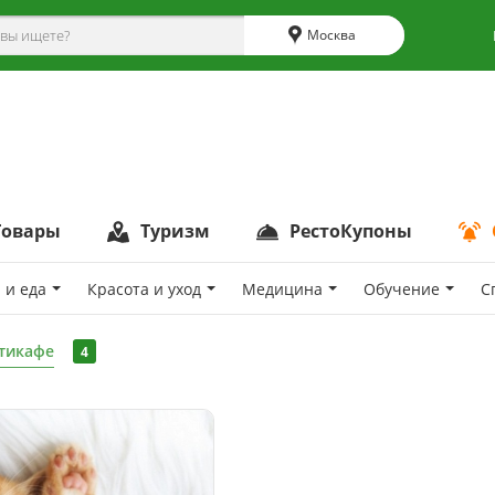
Москва
Товары
Туризм
РестоКупоны
 и еда
Красота и уход
Медицина
Обучение
С
тикафе
4