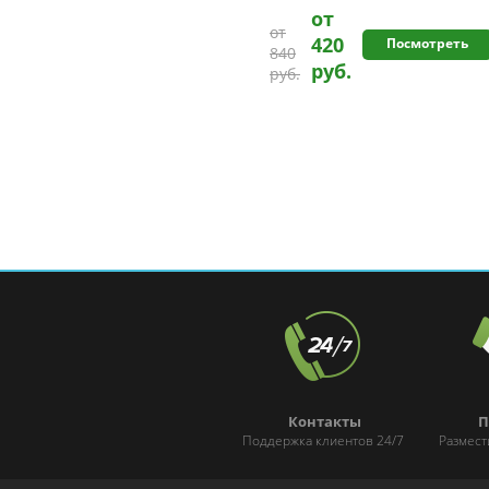
от
от
420
Посмотреть
840
руб.
руб.
Контакты
П
Поддержка клиентов 24/7
Размест