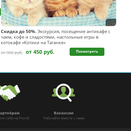
Скидка до 50%.
Экскурсия, посещение антикафе с
чаем, кофе и сладостями, настольные игры в
котокафе «Котики на Таганке»
от 450 руб.
Посмотреть
от 900 руб.
артнёрам
Вакансии
ите себя на Frendi
Работайте вместе с нами