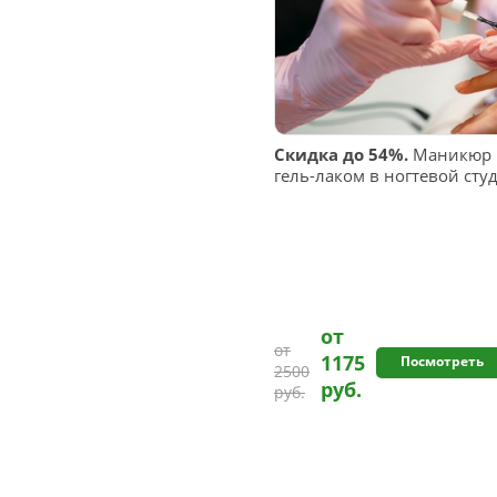
Скидка до 54%.
Маникюр и
гель-лаком в ногтевой сту
от
от
1175
Посмотреть
2500
руб.
руб.