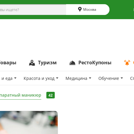
Москва
Товары
Туризм
РестоКупоны
 и еда
Красота и уход
Медицина
Обучение
С
паратный маникюр
42