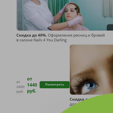
Скидка до 40%.
Оформление ресниц и бровей
в салоне Nails 4 You Darling
от
от
1440
Посмотреть
2400
руб.
руб.
Скидка до 66%.
Корре
долговременная уклад
окрашивание ресниц 