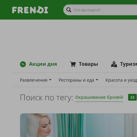
Акции дня
Товары
Туриз
Развлечения
Рестораны и еда
Красота и уход
Поиск по тегу:
Окрашивание бровей
33