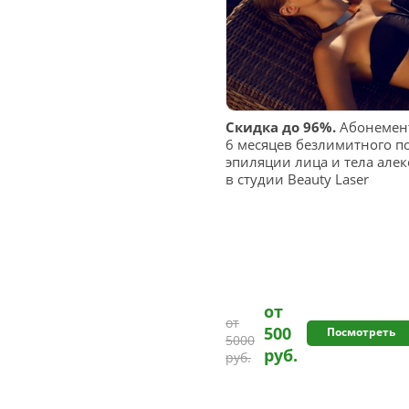
Скидка до 96%.
Абонемент
6 месяцев безлимитного п
эпиляции лица и тела але
в студии Beauty Laser
от
от
500
Посмотреть
5000
руб.
руб.