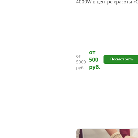
4000W в центре красоты «
от
от
500
Посмотреть
5000
руб.
руб.