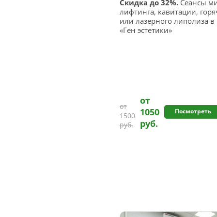
Скидка до 32%.
Сеансы ми
лифтинга, кавитации, горя
или лазерного липолиза 
«Ген эстетики»
от
от
1050
Посмотреть
1500
руб.
руб.