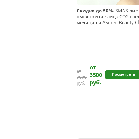
Скидка до 50%.
SMAS-лифт
омоложение лица CO2 в кл
медицины ASmed Beauty Cl
от
от
3500
Посмотреть
7000
руб.
руб.