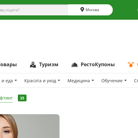
Москва
Товары
Туризм
РестоКупоны
 и еда
Красота и уход
Медицина
Обучение
С
фтинг
35