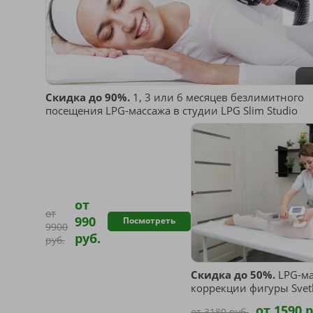
Скидка до 90%.
1, 3 или 6 месяцев безлимитного
посещения LPG-массажа в студии LPG Slim Studio
от
от
990
Посмотреть
9900
руб.
руб.
Скидка до 50%.
LPG-ма
коррекции фигуры Svetl
от 1590 р
от 3180 руб.