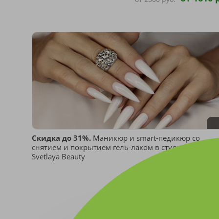
Скидка до 31%.
Маникюр и smart-педикюр со
снятием и покрытием гель-лаком в студии красоты
Svetlaya Beauty