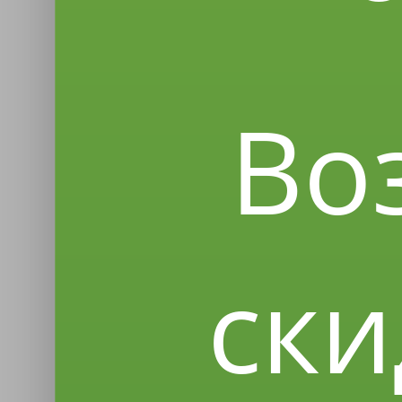
Во
ски