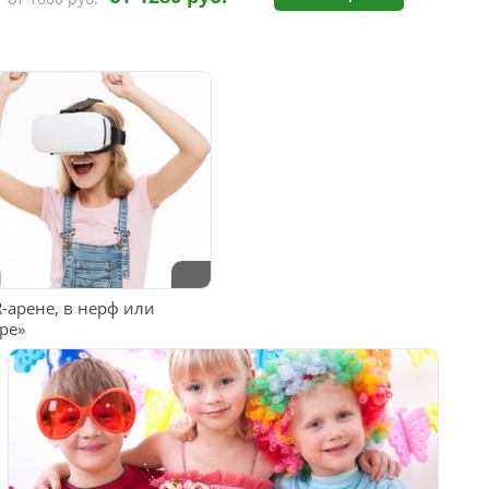
-арене, в нерф или
ре»