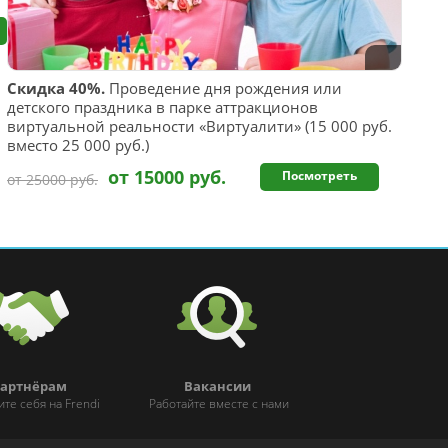
Скидка 40%.
Проведение дня рождения или
детского праздника в парке аттракционов
виртуальной реальности «Виртуалити» (15 000 руб.
вместо 25 000 руб.)
от 15000 руб.
Посмотреть
от 25000 руб.
артнёрам
Вакансии
ите себя на Frendi
Работайте вместе с нами