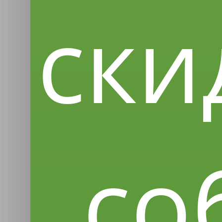
ски
со