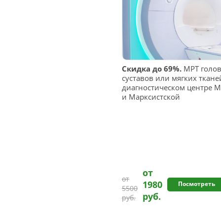
Скидка до 69%.
МРТ голов
суставов или мягких ткане
диагностическом центре М
и Марксистской
от
от
1980
Посмотреть
5500
руб.
руб.