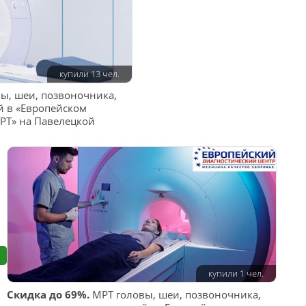
купили 13 чел.
ы, шеи, позвоночника,
й в «Европейском
РТ» на Павелецкой
купили 1 чел.
Скидка до 69%.
МРТ головы, шеи, позвоночника,