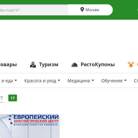
Москва
Товары
Туризм
РестоКупоны
 и еда
Красота и уход
Медицина
Обучение
С
Т
17