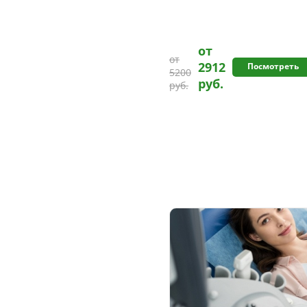
от
от
2912
Посмотреть
5200
руб.
руб.