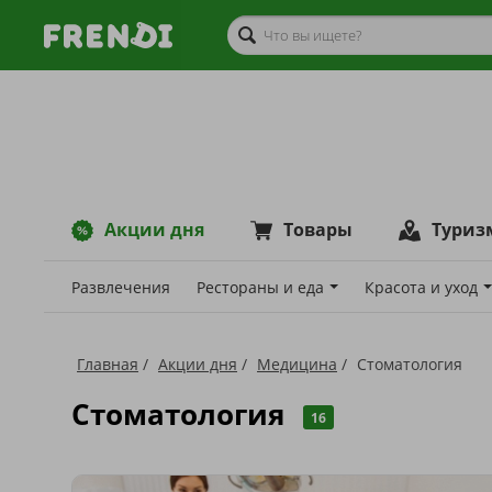
Акции дня
Товары
Туриз
Развлечения
Рестораны и еда
Красота и уход
Главная
Акции дня
Медицина
Стоматология
Стоматология
16