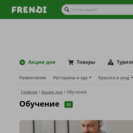
Акции дня
Товары
Туриз
Развлечения
Рестораны и еда
Красота и уход
Главная
Акции дня
Обучение
Обучение
53