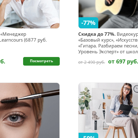
-77%
 «Менеджер
Скидка до 77%.
Видеокур
earncours (6877 руб.
«Базовый курс», «Искусств
«Гитара. Разбираем песни,
Уровень Эксперт» от школ
б.
от 697 руб
Посмотреть
от 2 490 руб.