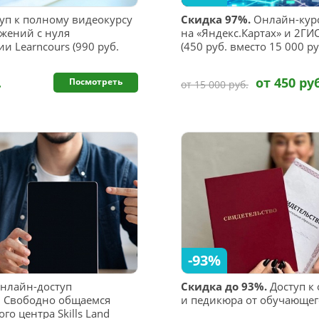
уп к полному видеокурсу
Скидка 97%.
Онлайн-курс
ожений с нуля
на «Яндекс.Картах» и 2Г
и Learncours (990 руб.
(450 руб. вместо 15 000 ру
.
от 450 ру
Посмотреть
от 15 000 руб.
-93%
нлайн-доступ
Скидка до 93%.
Доступ к
sh: Свободно общаемся
и педикюра от обучающег
го центра Skills Land