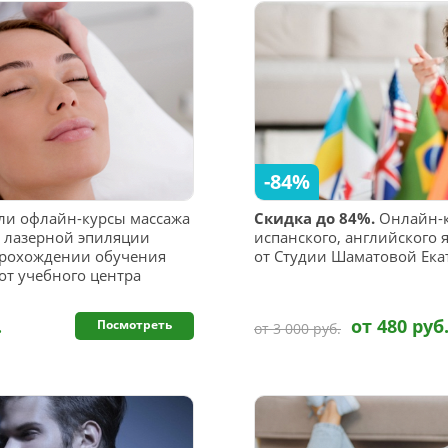
-84%
и офлайн-курсы массажа
Скидка до 84%.
Онлайн-к
, лазерной эпиляции
испанского, английского я
прохождении обучения
от Студии Шаматовой Ек
от учебного центра
.
от 480 руб
Посмотреть
от 3 000 руб.