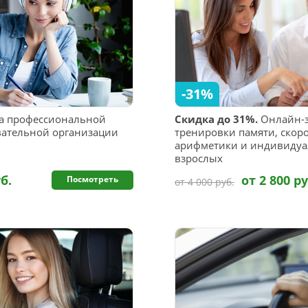
-31%
а профессиональной
Скидка до 31%.
Онлайн-з
вательной организации
тренировки памяти, скор
арифметики и индивидуал
взрослых
б.
от 2 800 ру
Посмотреть
от 4 000 руб.