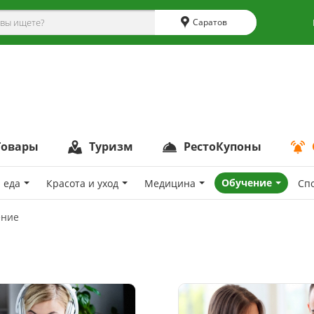
Саратов
Товары
Туризм
РестоКупоны
Обучение
 еда
Красота и уход
Медицина
Сп
ение