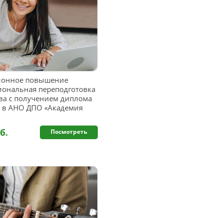
ионное повышение
иональная переподготовка
тва с получением диплома
а в АНО ДПО «Академия
б.
Посмотреть