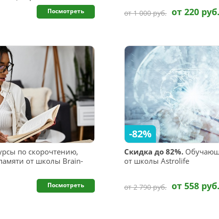
от 220 руб
Посмотреть
от 1 000 руб.
-82%
рсы по скорочтению,
Скидка до 82%.
Обучающи
памяти от школы Brain-
от школы Astrolife
от 558 руб
Посмотреть
от 2 790 руб.