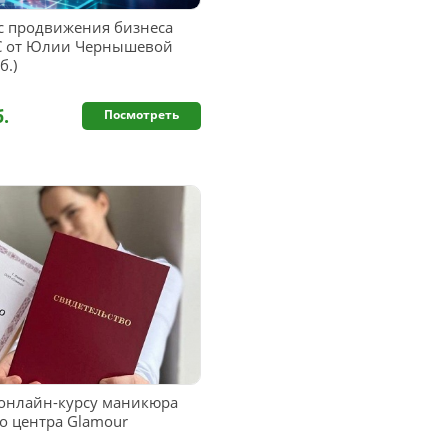
 продвижения бизнеса
ИС от Юлии Чернышевой
б.)
б.
Посмотреть
 онлайн-курсу маникюра
о центра Glamour