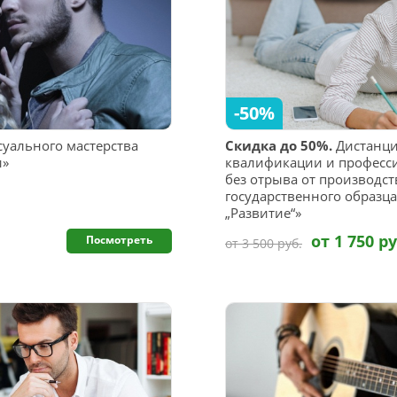
-50%
суального мастерства
Скидка до 50%.
Дистанц
и»
квалификации и професс
без отрыва от производс
государственного образц
„Развитие“»
от 1 750 ру
Посмотреть
от 3 500 руб.