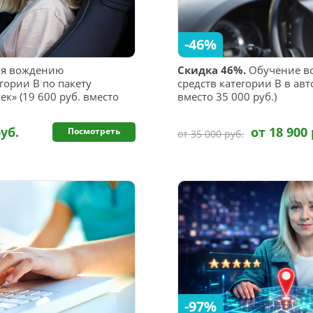
-46%
ия вождению
Скидка 46%.
Обучение в
гории В по пакету
средств категории В в авт
к» (19 600 руб. вместо
вместо 35 000 руб.)
руб.
от 18 900 
Посмотреть
от 35 000 руб.
-97%