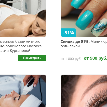
-51%
6 месяцев безлимитного
Скидка до 51%.
Маникюр 
но-роликового массажа
гель-лаком
стасии Кургановой
.
от 900 руб
Посмотреть
от 1 800 руб.