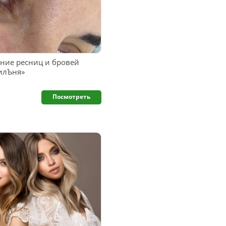
ие ресниц и бровей
пилЪня»
.
Посмотреть