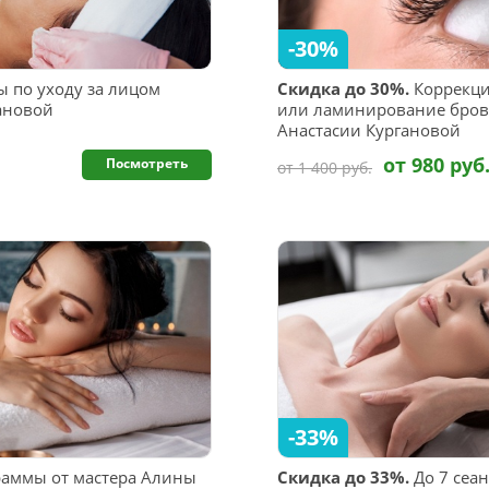
-30%
 по уходу за лицом
Скидка до 30%.
Коррекци
гановой
или ламинирование брове
Анастасии Кургановой
от 980 руб
Посмотреть
от 1 400 руб.
-33%
аммы от мастера Алины
Скидка до 33%.
До 7 сеан