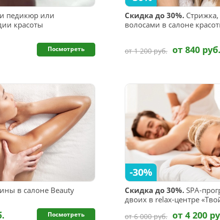
и педикюр или
Скидка до 30%.
Стрижка,
дии красоты
волосами в салоне красот
от 840 руб
Посмотреть
от 1 200 руб.
-30%
ины в салоне Beauty
Скидка до 30%.
SPA-прог
двоих в relax-центре «Тво
б.
от 4 200 ру
Посмотреть
от 6 000 руб.