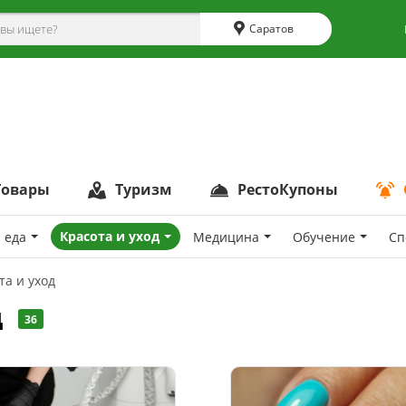
Саратов
Товары
Туризм
РестоКупоны
Красота и уход
 еда
Медицина
Обучение
Сп
та и уход
д
36