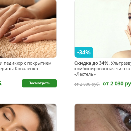
-34%
 педикюр с покрытием
Скидка до 34%.
Ультразв
атерины Коваленко
комбинированная чистка 
«Лестель»
б.
от 2 030 ру
Посмотреть
от 2 900 руб.