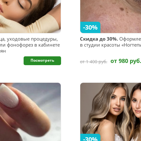
-30%
ца, уходовые процедуры,
Скидка до 30%.
Оформлен
ли фонофорез в кабинете
в студии красоты «Ногте
рян
от 980 руб
Посмотреть
от 1 400 руб.
-30%