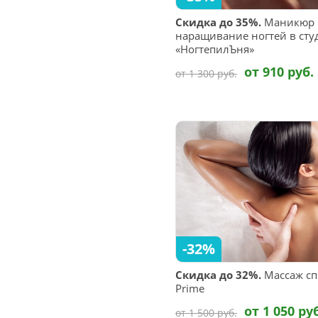
Скидка до 35%.
Маникюр 
наращивание ногтей в сту
«НогтепилЪня»
от 910 руб.
от 1 300 руб.
-32%
Скидка до 32%.
Массаж сп
Prime
от 1 050 ру
от 1 500 руб.