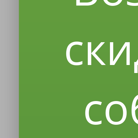
ски
со