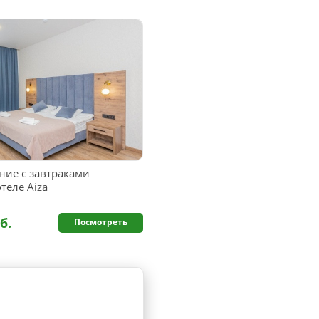
ие с завтраками
теле Aiza
б.
Посмотреть