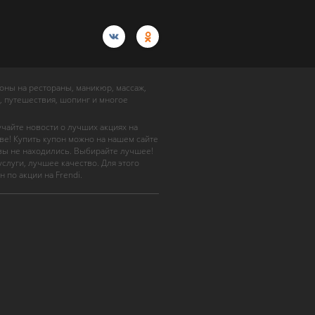
упоны на рестораны, маникюр, массаж,
, путешествия, шопинг и многое
учайте новости о лучших акциях на
ве! Купить купон можно на нашем сайте
 вы не находились. Выбирайте лучшее!
слуги, лучшее качество. Для этого
н по акции на Frendi.