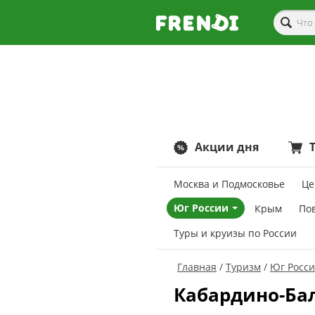
Акции дня
Москва и Подмосковье
Це
Юг России
Крым
По
Туры и круизы по России
Главная
Туризм
Юг Росс
Кабардино-Ба