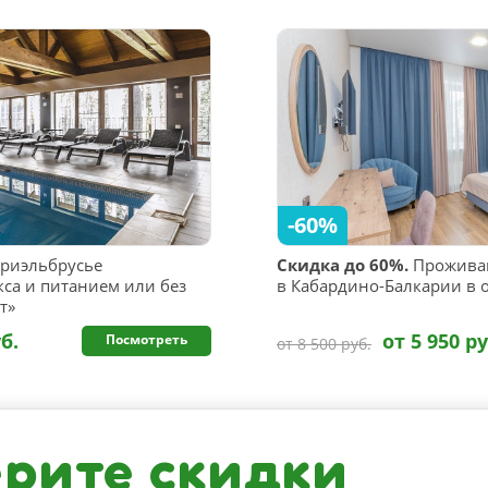
-60%
риэльбрусье
Скидка до 60%.
Проживан
са и питанием или без
в Кабардино-Балкарии в о
т»
б.
от 5 950 ру
Посмотреть
от 8 500 руб.
рите скидки