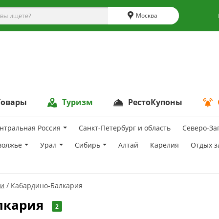
Москва
Товары
Туризм
РестоКупоны
нтральная Россия
Санкт-Петербург и область
Северо-За
волжье
Урал
Сибирь
Алтай
Карелия
Отдых з
ии
Кабардино-Балкария
лкария
2