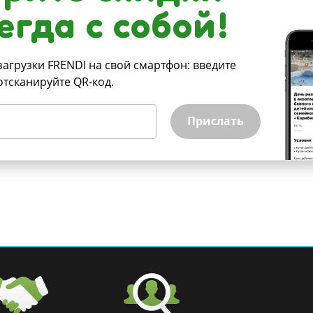
егда с собой!
загрузки FRENDI на свой смартфон: введите
отсканируйте QR-код.
Прислать