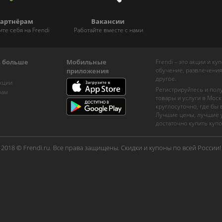
артнёрам
Вакансии
ите себя на Frendi
Работайте вместе с нами
ь больше
Мобильные
Frendi – это акции и к
обучение, развлечения
приложения
другое.
кции
Регистрируйтесь и пол
рам
товары и услуги в Моск
круглосуточно, где бы
Лучшие цены, лучшие у
достаточно купить купо
2018 © Frendi.ru. Все права защищены. Скидки и купоны по всей России!