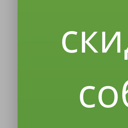
ски
со