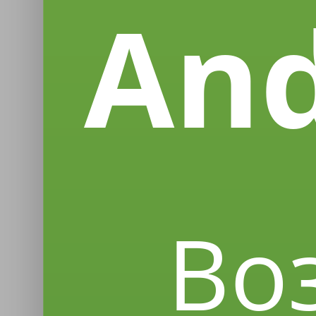
And
Во