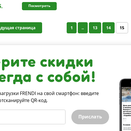
б.
Посмотреть
дущая страница
1
..
13
14
15
рите скидки
егда с собой!
загрузки FRENDI на свой смартфон: введите
отсканируйте QR-код.
Прислать