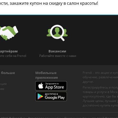
ти, закажите купон на скидку в салон красоты!
артнёрам
Вакансии
ите себя на Frendi
Работайте вместе с нами
ь больше
Мобильные
Frendi – это акции и к
обучение, развлечения
приложения
другое.
кции
Регистрируйтесь и пол
рам
товары и услуги в Моск
круглосуточно, где бы
Лучшие цены, лучшие у
достаточно купить купо