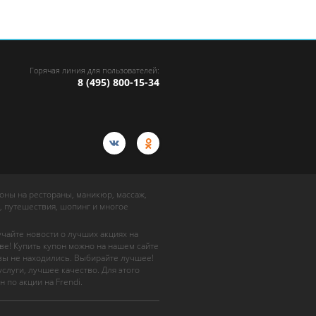
Горячая линия для пользователей:
8 (495) 800-15-34
упоны на рестораны, маникюр, массаж,
, путешествия, шопинг и многое
учайте новости о лучших акциях на
ве! Купить купон можно на нашем сайте
 вы не находились. Выбирайте лучшее!
слуги, лучшее качество. Для этого
н по акции на Frendi.