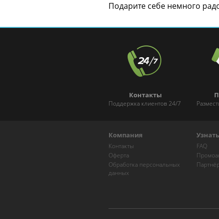
Подарите себе немного радос
Контакты
П
Поддержка клиентов 24/7
Размест
Компания
Узнат
Контакты
FAQ
Оферта
Промоа
Обработка персональных
Партнё
данных