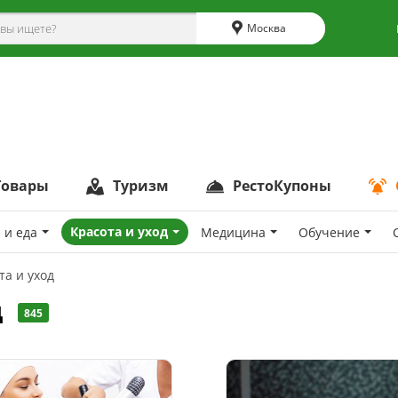
Москва
Товары
Туризм
РестоКупоны
Красота и уход
 и еда
Медицина
Обучение
та и уход
д
845