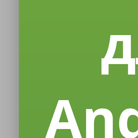
д
And