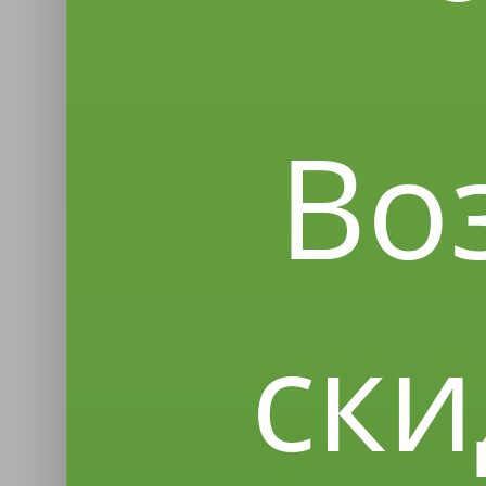
Во
ски