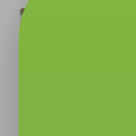
-30%
Скидка до 30%.
Санаторно-курортный отдых с
лечением и питанием по системе «все включено» в
Алуште на берегу Черного моря в санатории
«Крымский гость 4*»
от 41 160 руб.
Посмотреть
от 58 800 руб.