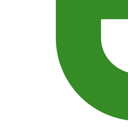
-30%
Скидка до 30%.
Отдых в Крыму в 8 метрах от моря
в гостинице «Санта Барбара»
от 6 300 руб.
Посмотреть
от 9 000 руб.