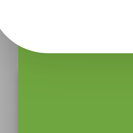
-30%
Скидка до 30%.
Отдых на берегу Черного моря
с пользованием зоной барбекю с мангалом
в гостевом доме «Вилла Мармарис»
от 4 200 руб.
Посмотреть
от 6 000 руб.
Берите с
всегда с 
Получите ссылку для загрузки FRENDI на сво
номер телефона или отсканируйте QR-код.