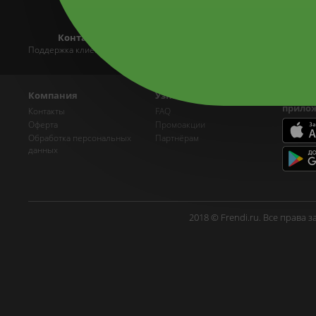
Контакты
Партнёрам
Поддержка клиентов 24/7
Разместите себя на Frendi
Работ
Компания
Узнать больше
Мобил
прило
Контакты
FAQ
Оферта
Промоакции
Обработка персональных
Партнёрам
данных
2018 © Frendi.ru. Все права