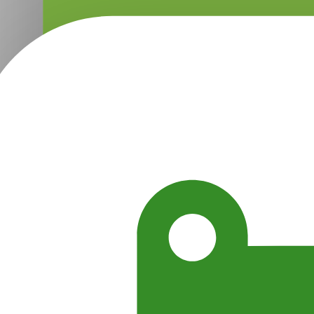
в гостевом доме «Аврора»
от 7 000 руб.
Посмотреть
от 10 000 руб.
-31%
Скидка до 31%.
Отдых в Крыму на берегу Черного
моря на базе отдыха «Крым»
от 2 100 руб.
Посмотреть
от 3 000 руб.