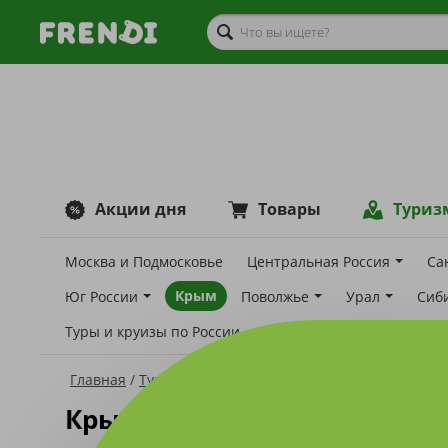
Акции дня
Товары
Туриз
Москва и Подмосковье
Центральная Россия
Са
Крым
Юг России
Поволжье
Урал
Сиб
Туры и круизы по России
Главная
Туризм
Крым
Крым
14