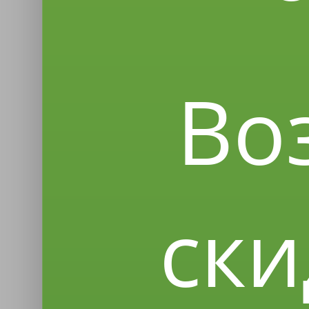
Во
ски