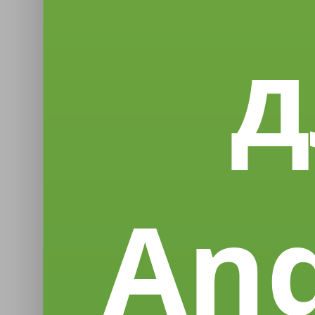
д
And