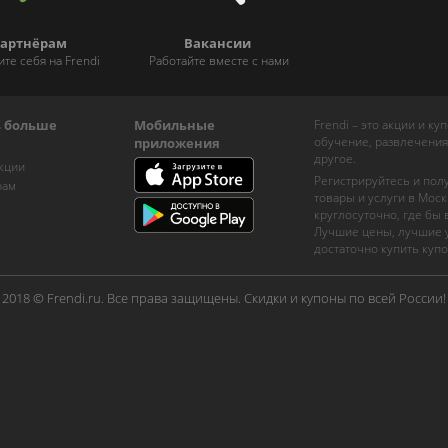
артнёрам
Вакансии
ите себя на Frendi
Работайте вместе с нами
ь больше
Мобильные
Frendi – это акции и к
обучение, развлечения
приложения
другое.
кции
Регистрируйтесь и пол
рам
товары и услуги в Моск
круглосуточно, где бы
Лучшие цены, лучшие у
достаточно купить купо
2018 © Frendi.ru. Все права защищены. Скидки и купоны по всей России!