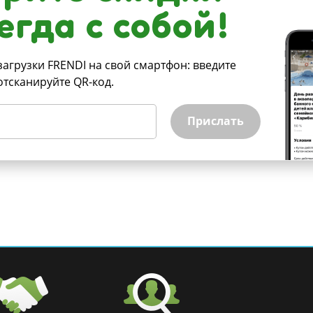
егда с собой!
загрузки FRENDI на свой смартфон: введите
отсканируйте QR-код.
Прислать