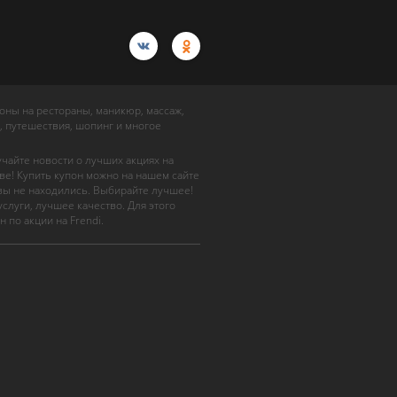
упоны на рестораны, маникюр, массаж,
, путешествия, шопинг и многое
учайте новости о лучших акциях на
ве! Купить купон можно на нашем сайте
 вы не находились. Выбирайте лучшее!
слуги, лучшее качество. Для этого
н по акции на Frendi.