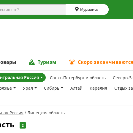
Мурманск
Товары
Туризм
Скоро заканчиваютс
нтральная Россия
Санкт-Петербург и область
Северо-З
олжье
Урал
Сибирь
Алтай
Карелия
Отдых з
ная Россия
Липецкая область
асть
2