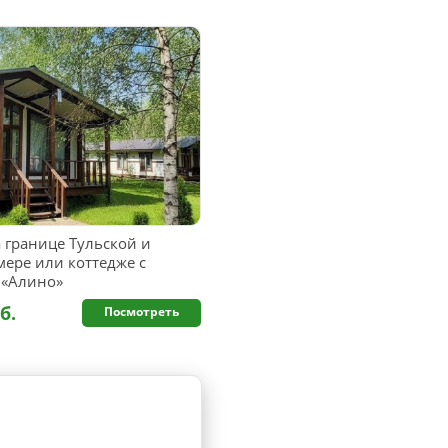
 границе Тульской и
мере или коттедже с
 «Алино»
б.
Посмотреть