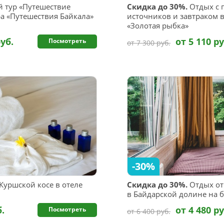
 тур «Путешествие
Скидка до 30%.
Отдых с 
ра «Путешествия Байкала»
источников и завтраком 
«Золотая рыбка»
руб.
от 5 110 ру
Посмотреть
от 7 300 руб.
-30%
Куршской косе в отеле
Скидка до 30%.
Отдых от 
в Байдарской долине на б
б.
от 4 480 ру
Посмотреть
от 6 400 руб.