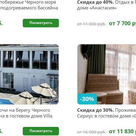
побережье Черного моря
Скидка до 40%.
Отдых в 
 подогреваемого бассейна
доме «Анастасия»
б.
от 7 700 р
Посмотреть
от 11 000 руб.
-30%
очи на берегу Черного
Скидка до 30%.
Проживан
а в гостевом доме Villa
Сириус в гостевом доме «
б.
от 11 830 
Посмотреть
от 16 900 руб.