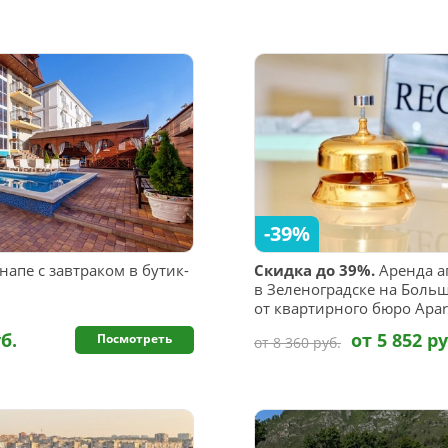
-39%
апе с завтраком в бутик-
Скидка до 39%.
Аренда а
в Зеленоградске на Боль
от квартирного бюро Apar
б.
от 5 852 ру
Посмотреть
от 8 360 руб.