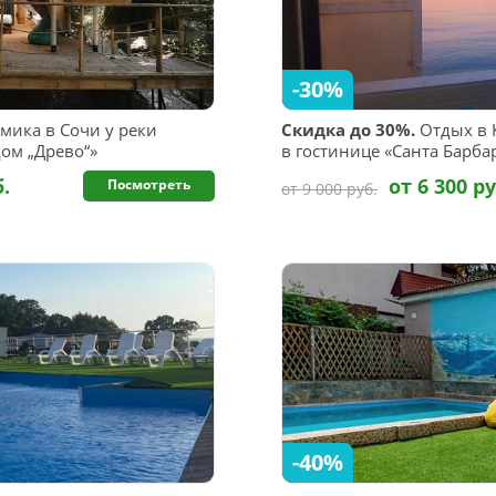
-30%
мика в Сочи у реки
Скидка до 30%.
Отдых в 
ом „Древо“»
в гостинице «Санта Барба
б.
от 6 300 ру
Посмотреть
от 9 000 руб.
-40%