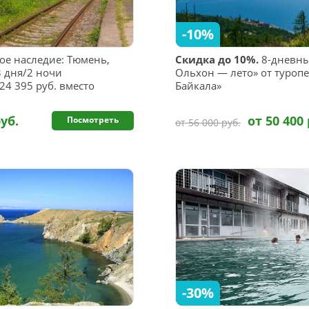
-10%
ое наследие: Тюмень,
Скидка до 10%.
8-дневны
3 дня/2 ночи
Ольхон — лето» от туроп
24 395 руб. вместо
Байкала»
руб.
от 50 400 
Посмотреть
от 56 000 руб.
-30%