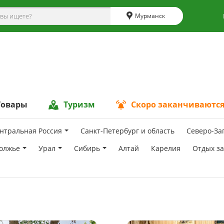
Мурманск
Товары
Туризм
Скоро заканчиваютс
нтральная Россия
Санкт-Петербург и область
Северо-За
олжье
Урал
Сибирь
Алтай
Карелия
Отдых з