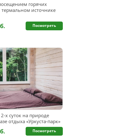
посещением горячих
в термальном источнике
б.
Посмотреть
2-х суток на природе
азе отдыха «Уркуста-парк»
б.
Посмотреть