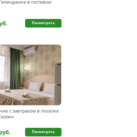
Геленджике в гостевом
уб.
Посмотреть
ие с завтраком в поселке
Сюзэн»
руб.
Посмотреть