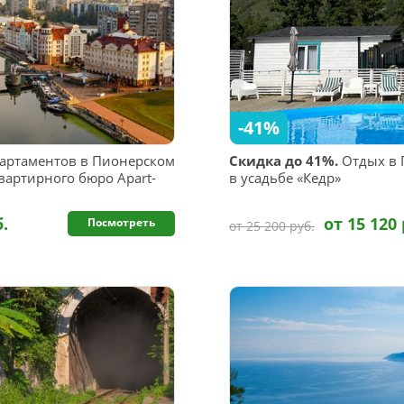
-41%
артаментов в Пионерском
Скидка до 41%.
Отдых в 
вартирного бюро Apart-
в усадьбе «Кедр»
б.
от 15 120 
Посмотреть
от 25 200 руб.