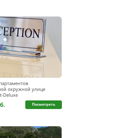
партаментов
шой окружной улице
t-Deluxe
б.
Посмотреть